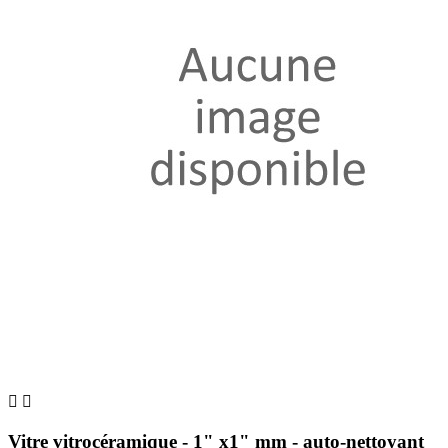


Vitre vitrocéramique - 1" x1" mm - auto-nettoyant