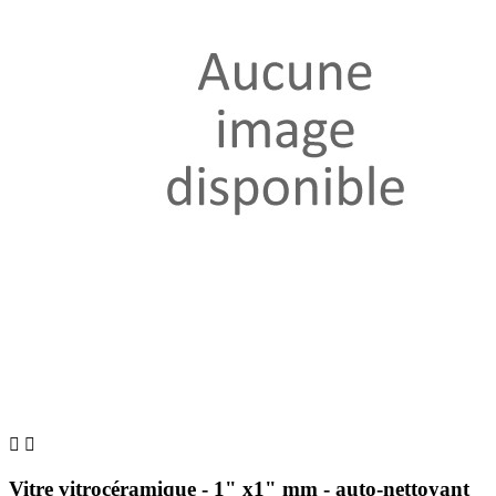


Vitre vitrocéramique - 1" x1" mm - auto-nettoyant