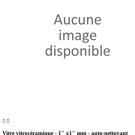


Vitre vitrocéramique - 1" x1" mm - auto-nettoyant