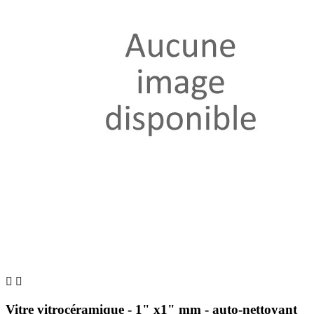


Vitre vitrocéramique - 1" x1" mm - auto-nettoyant