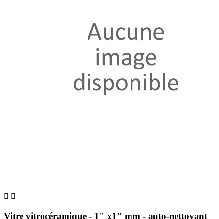


Vitre vitrocéramique - 1" x1" mm - auto-nettoyant