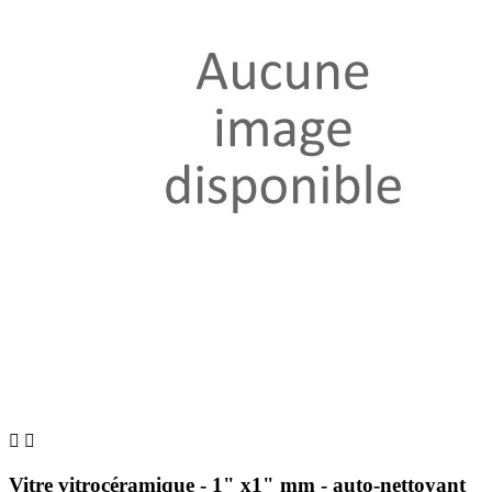


Vitre vitrocéramique - 1" x1" mm - auto-nettoyant