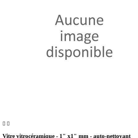


Vitre vitrocéramique - 1" x1" mm - auto-nettoyant