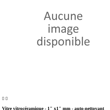


Vitre vitrocéramique - 1" x1" mm - auto-nettoyant