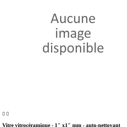


Vitre vitrocéramique - 1" x1" mm - auto-nettoyant