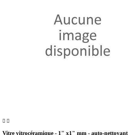


Vitre vitrocéramique - 1" x1" mm - auto-nettoyant