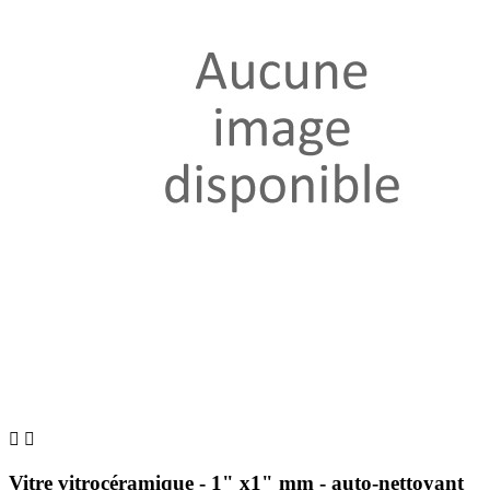


Vitre vitrocéramique - 1" x1" mm - auto-nettoyant