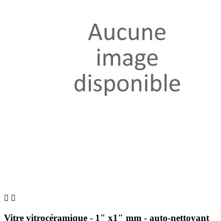


Vitre vitrocéramique - 1" x1" mm - auto-nettoyant