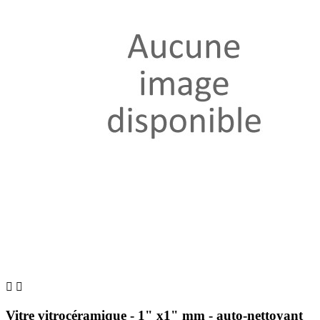


Vitre vitrocéramique - 1" x1" mm - auto-nettoyant